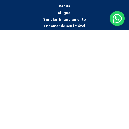
Venda
Aluguel
Simular financiamento
Encomende seu imóvel
Mídias sociais
Av. Conselheiro Julius Arp Loja 02
Paissandu, Nova Friburgo - RJ
(22) 2521-0536
(22) 99831-0644
juniorazevedocorretor@gmail.com
Os valores e disponibilidade dos imóveis podem sofrer alterações sem
aviso prévio. Entre em contato para mais informações.