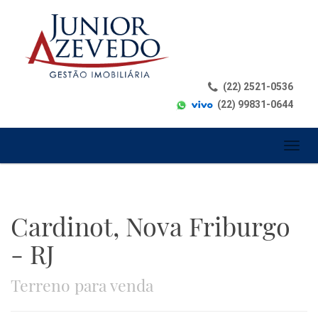
(22) 2521-0536
(22) 99831-0644
Toggl
naviga
Cardinot, Nova Friburgo
- RJ
Terreno para venda