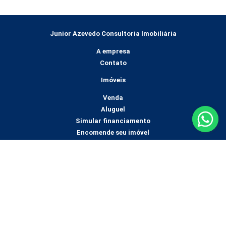
Junior Azevedo Consultoria Imobiliária
A empresa
Contato
Imóveis
Venda
Aluguel
Simular financiamento
Encomende seu imóvel
Mídias sociais
Av. Conselheiro Julius Arp Loja 02
Paissandu, Nova Friburgo - RJ
(22) 2521-0536
(22) 99831-0644