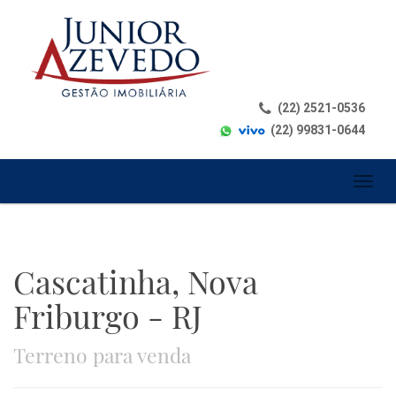
(22) 2521-0536
(22) 99831-0644
Toggl
naviga
Cascatinha, Nova
Friburgo - RJ
Terreno para venda