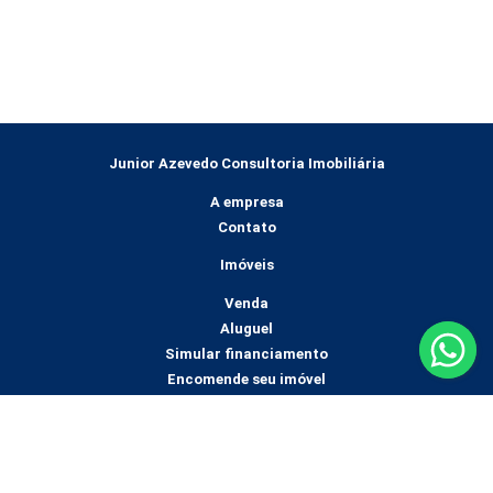
Junior Azevedo Consultoria Imobiliária
A empresa
Contato
Imóveis
Venda
Aluguel
Simular financiamento
Encomende seu imóvel
Mídias sociais
Av. Conselheiro Julius Arp Loja 02
Paissandu, Nova Friburgo - RJ