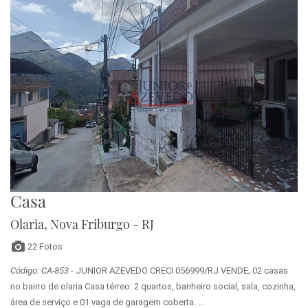
Casa
Olaria, Nova Friburgo - RJ
22 Fotos
Código: CA-853
- JUNIOR AZEVEDO CRECI 056999/RJ VENDE; 02 casas
no bairro de olaria Casa térreo: 2 quartos, banheiro social, sala, cozinha,
área de serviço e 01 vaga de garagem coberta. ...