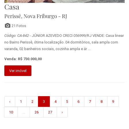
Casa
Perissê, Nova Friburgo - RJ
21 Fotos
Código: CA-842
- JÚNIOR AZEVEDO CRECI 056999/RJ VENDE: Casa linear
no Bairro Perissê, ótima localização. 04 dormitórios, sala ampla com
varanda, 02 banheiros sociais, cozinha ampla e ár ...
Venda: R$ 730.000,00
Ver imóvel
‹
1
2
3
4
5
6
7
8
9
10
...
26
27
›