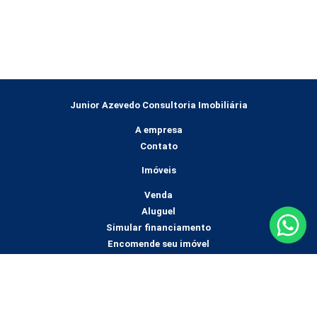
Junior Azevedo Consultoria Imobiliária
A empresa
Contato
Imóveis
Venda
Aluguel
Simular financiamento
Encomende seu imóvel
Mídias sociais
Av. Conselheiro Julius Arp Loja 02
Paissandu, Nova Friburgo - RJ