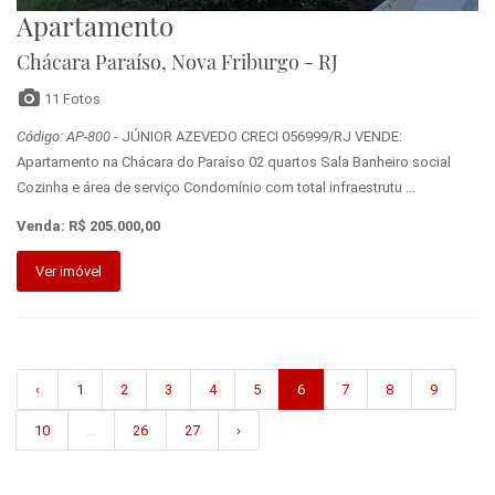
Apartamento
Chácara Paraíso, Nova Friburgo - RJ
11 Fotos
Código: AP-800
- JÚNIOR AZEVEDO CRECI 056999/RJ VENDE:
Apartamento na Chácara do Paraíso 02 quartos Sala Banheiro social
Cozinha e área de serviço Condomínio com total infraestrutu ...
Venda: R$ 205.000,00
Ver imóvel
‹
1
2
3
4
5
6
7
8
9
10
...
26
27
›